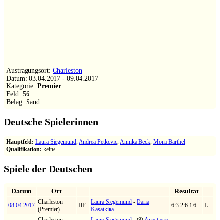
Austragungsort:
Charleston
Datum:
03.04.2017
-
09.04.2017
Kategorie:
Premier
Feld:
56
Belag: Sand
Deutsche Spielerinnen
Hauptfeld:
Laura Siegemund
,
Andrea Petkovic
,
Annika Beck
,
Mona Barthel
Qualifikation:
keine
Spiele der Deutschen
Datum
Ort
Resultat
Charleston
Laura Siegemund
-
Daria
08.04.2017
HF
6:3 2:6 1:6
L
(Premier)
Kasatkina
Charleston
Laura Siegemund
- (8)
Anastasija