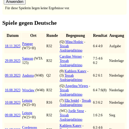
Für diese Spielerin liegen keine Ergebnisse vor.
Spiele gegen Deutsche
Datum
Ort
Runde
Begegnung
Resultat
Ausgang
(Q)
Mina Hodzic
-
Petange
18.11.2025
R32
Tessah
6:4 4:0
Aufgabe
(W75+H)
Andrianjafitrimo
Caroline Werner
-
Samsun
(WTA
7:5 4:6
29.09.2025
R32
Tessah
Niederlage
125)
6:2
Andrianjafitrimo
(9)
Kathleen Kanev
-
09.10.2023
Andorra
(W40)
Q2
(3)
Tessah
6:2 6:1
Niederlage
Andrianjafitrimo
(Q)
Angelina Wirges
-
16.08.2023
Wroclaw
(W40)
R32
Tessah
6:4 7:6(8)
Niederlage
Andrianjafitrimo
Leipzig
(7)
Ella Seidel
-
Tessah
10.08.2023
R16
6:3 6:2
Niederlage
(W25+H)
Andrianjafitrimo
(WC)
Joelle Steur
-
Leipzig
09.08.2023
R32
Tessah
1:6 2:6
Sieg
(W25+H)
Andrianjafitrimo
Kathleen Kanev
-
Cordenons
6:3 4:6