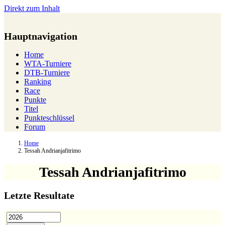
Direkt zum Inhalt
Hauptnavigation
Home
WTA-Turniere
DTB-Turniere
Ranking
Race
Punkte
Titel
Punkteschlüssel
Forum
Home
Tessah Andrianjafitrimo
Tessah Andrianjafitrimo
Letzte Resultate