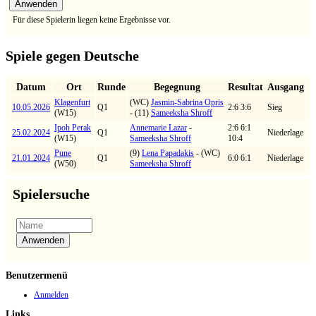
Für diese Spielerin liegen keine Ergebnisse vor.
Spiele gegen Deutsche
Datum
Ort
Runde
Begegnung
Resultat
Ausgang
Klagenfurt
(WC)
Jasmin-Sabrina Opris
10.05.2026
Q1
2:6 3:6
Sieg
(W15)
- (11)
Sameeksha Shroff
Ipoh Perak
Annemarie Lazar
-
2:6 6:1
25.02.2024
Q1
Niederlage
(W15)
Sameeksha Shroff
10:4
Pune
(9)
Lena Papadakis
- (WC)
21.01.2024
Q1
6:0 6:1
Niederlage
(W50)
Sameeksha Shroff
Spielersuche
Benutzermenü
Anmelden
Links