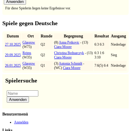
Für diese Spielerin liegen keine Ergebnisse vor.
Spiele gegen Deutsche
Datum
Ort
Runde
Begegnung
Resultat
Ausgang
Glasgow
(8)
Anna Petkovic
- (13)
27.10.2025
Q2
6:3 6:3
Niederlage
(W75)
Ciara Moore
Reims
Christina Bednarczyk
- (13)
6:3 1:6
29.09.2025
Q2
Sieg
(W35)
Ciara Moore
3:10
Glasgow
(3)
Antonia Schmidt
-
26.01.2025
Q1
7:6(5) 6:4
Niederlage
(W35)
(WC)
Ciara Moore
Spielersuche
Benutzermenü
Anmelden
Links