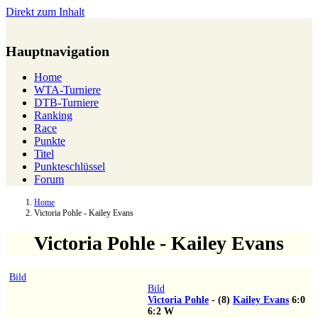
Direkt zum Inhalt
Hauptnavigation
Home
WTA-Turniere
DTB-Turniere
Ranking
Race
Punkte
Titel
Punkteschlüssel
Forum
Home
Victoria Pohle - Kailey Evans
Victoria Pohle - Kailey Evans
Bild
Bild
Victoria Pohle
-
(8)
Kailey Evans
6:0
6:2
W