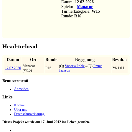
Datum:
12.02.2026
Spielort:
Manacor
Turnierkategorie:
W15
Runde:
R16
Head-to-head
Datum
Ort
Runde
Begegnung
Resultat
Manacor
(Q)
Victoria Pohle
- (Q)
Emma
12.02.2026
R16
2:6 1:6 L
(W15)
Jackson
Benutzermenü
Anmelden
Links
Kontakt
Über uns
Datenschutzerklärung
Dieses Projekt wurde am 17. Juni 2012 ins Leben gerufen.