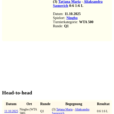
(3)
Tatjana Maria
-
Aliaksandra
Sasnovich
0:6
1:6
L
Datum:
11.10.2025
Spielort:
Ningbo
Turnierkategorie:
WTA 500
Runde:
Q1
Head-to-head
Datum
Ort
Runde
Begegnung
Resultat
Ningbo (WTA
(3)
Tatjana Maria
-
Aliaksandra
11.10.2025
Q1
0:6 1:6 L
500)
Sasnovich