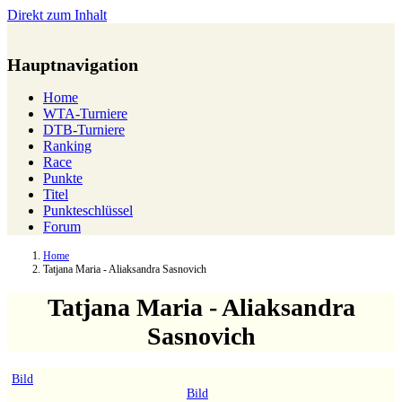
Direkt zum Inhalt
Hauptnavigation
Home
WTA-Turniere
DTB-Turniere
Ranking
Race
Punkte
Titel
Punkteschlüssel
Forum
Home
Tatjana Maria - Aliaksandra Sasnovich
Tatjana Maria - Aliaksandra
Sasnovich
Bild
Bild