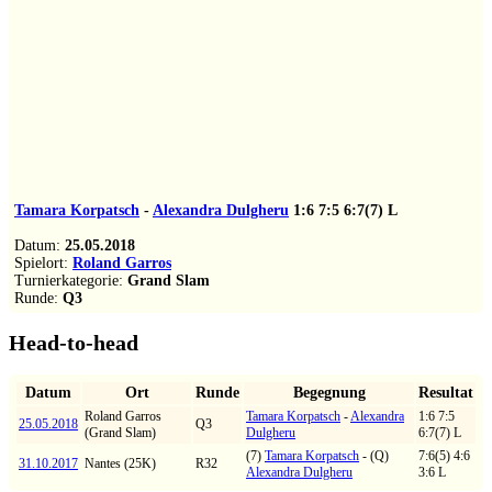
Tamara Korpatsch
-
Alexandra Dulgheru
1:6
7:5
6:7(7)
L
Datum:
25.05.2018
Spielort:
Roland Garros
Turnierkategorie:
Grand Slam
Runde:
Q3
Head-to-head
Datum
Ort
Runde
Begegnung
Resultat
Roland Garros
Tamara Korpatsch
-
Alexandra
1:6 7:5
25.05.2018
Q3
(Grand Slam)
Dulgheru
6:7(7) L
(7)
Tamara Korpatsch
- (Q)
7:6(5) 4:6
31.10.2017
Nantes (25K)
R32
Alexandra Dulgheru
3:6 L