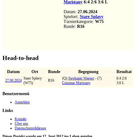
Maristany
6:4
2:6
3:6
L
Datum:
27.06.2024
Spielort:
Stare Splavy
Turnierkategorie:
W75
Runde:
R16
Head-to-head
Datum
Ort
Runde
Begegnung
Resultat
Stare Splavy
(Q)
Stephanie Wagner
- (7)
6:4 2:6
27.06.2024
R16
(W75)
Guiomar Maristany
3:6 L
Benutzermenü
Anmelden
Links
Kontakt
Über uns
Datenschutzerklärung
Dieses Projekt wurde am 17. Juni 2012 ins Leben gerufen.