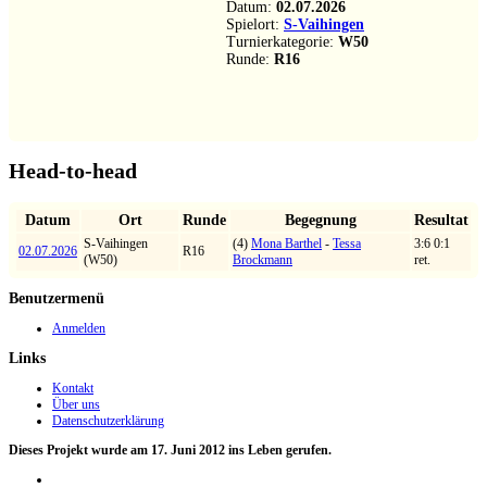
Datum:
02.07.2026
Spielort:
S-Vaihingen
Turnierkategorie:
W50
Runde:
R16
Head-to-head
Datum
Ort
Runde
Begegnung
Resultat
S-Vaihingen
(4)
Mona Barthel
-
Tessa
3:6 0:1
02.07.2026
R16
(W50)
Brockmann
ret.
Benutzermenü
Anmelden
Links
Kontakt
Über uns
Datenschutzerklärung
Dieses Projekt wurde am 17. Juni 2012 ins Leben gerufen.