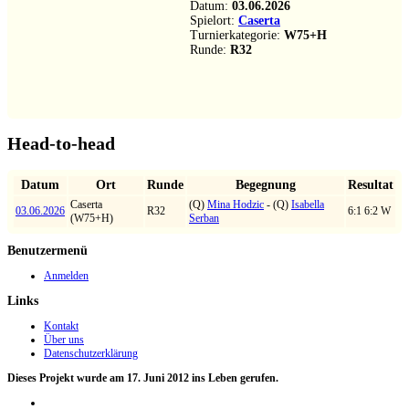
Datum:
03.06.2026
Spielort:
Caserta
Turnierkategorie:
W75+H
Runde:
R32
Head-to-head
Datum
Ort
Runde
Begegnung
Resultat
Caserta
(Q)
Mina Hodzic
- (Q)
Isabella
03.06.2026
R32
6:1 6:2 W
(W75+H)
Serban
Benutzermenü
Anmelden
Links
Kontakt
Über uns
Datenschutzerklärung
Dieses Projekt wurde am 17. Juni 2012 ins Leben gerufen.