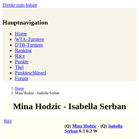
Direkt zum Inhalt
Hauptnavigation
Home
WTA-Turniere
DTB-Turniere
Ranking
Race
Punkte
Titel
Punkteschlüssel
Forum
Home
Mina Hodzic - Isabella Serban
Mina Hodzic - Isabella Serban
Bild
(Q)
Mina Hodzic
-
(Q)
Isabella
Serban
6:1
6:2
W