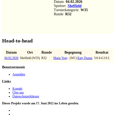
Bild
Marie Vogt
-
(WC)
Katy Dunne
3:6
6:4
2:6
L
Datum:
04.02.2026
Spielort:
Sheffield
Turnierkategorie:
W35
Runde:
R32