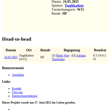
Datum:
24.05.2025
Spielort:
Tsaghkadzor
Turnierkategorie:
W15
Runde:
HF
Head-to-head
Datum
Ort
Runde
Begegnung
Resultat
Tsaghkadzor
(3)
Marie Vogt
- (Q)
Adriana
6:3 3:6 6:3
24.05.2025
HF
(W15)
Tkachenko
W
Benutzermenü
Anmelden
Links
Kontakt
Über uns
Datenschutzerklärung
Dieses Projekt wurde am 17. Juni 2012 ins Leben gerufen.