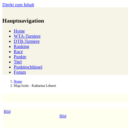
Direkt zum Inhalt
Hauptnavigation
Home
WTA-Turniere
DTB-Turniere
Ranking
Race
Punkte
Titel
Punkteschlüssel
Forum
Home
Maja Issler - Katharina Lehnert
Bild
Bild