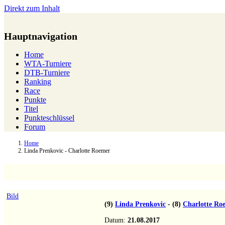
Direkt zum Inhalt
Hauptnavigation
Home
WTA-Turniere
DTB-Turniere
Ranking
Race
Punkte
Titel
Punkteschlüssel
Forum
Home
Linda Prenkovic - Charlotte Roemer
Bild
(9)
Linda Prenkovic
-
(8)
Charlotte Roemer
1:6
3:6
L
Datum:
21.08.2017