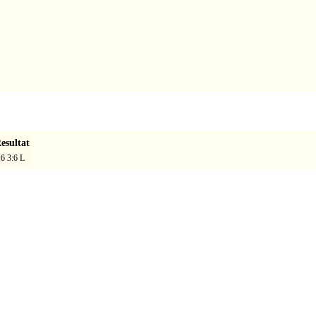
esultat
:6 3:6 L