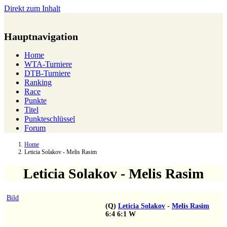
Direkt zum Inhalt
Hauptnavigation
Home
WTA-Turniere
DTB-Turniere
Ranking
Race
Punkte
Titel
Punkteschlüssel
Forum
Home
Leticia Solakov - Melis Rasim
Leticia Solakov - Melis Rasim
Bild
(Q)
Leticia Solakov
-
Melis Rasim
6:4
6:1
W