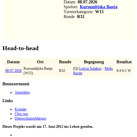
Datum:
08.07.2026
Spielort:
Kursumlijska Banja
Turnierkategorie:
W15
Runde:
R32
Head-to-head
Datum
Ort
Runde
Begegnung
Resultat
Kursumlijska Banja
(Q)
Leticia Solakov
-
Melis
08.07.2026
R32
6:4 6:1 W
(W15)
Rasim
Benutzermenü
Anmelden
Links
Kontakt
Über uns
Datenschutzerklärung
Dieses Projekt wurde am 17. Juni 2012 ins Leben gerufen.