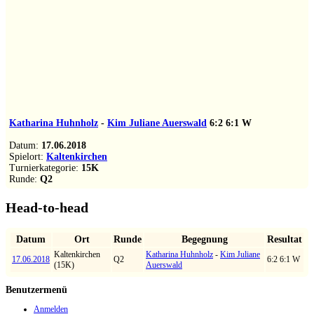
Katharina Huhnholz
-
Kim Juliane Auerswald
6:2
6:1
W
Datum:
17.06.2018
Spielort:
Kaltenkirchen
Turnierkategorie:
15K
Runde:
Q2
Head-to-head
Datum
Ort
Runde
Begegnung
Resultat
Kaltenkirchen
Katharina Huhnholz
-
Kim Juliane
17.06.2018
Q2
6:2 6:1 W
(15K)
Auerswald
Benutzermenü
Anmelden