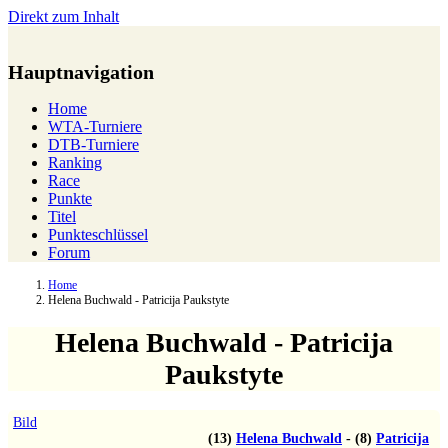
Direkt zum Inhalt
Hauptnavigation
Home
WTA-Turniere
DTB-Turniere
Ranking
Race
Punkte
Titel
Punkteschlüssel
Forum
Home
Helena Buchwald - Patricija Paukstyte
Helena Buchwald - Patricija
Paukstyte
Bild
(13)
Helena Buchwald
-
(8)
Patricija