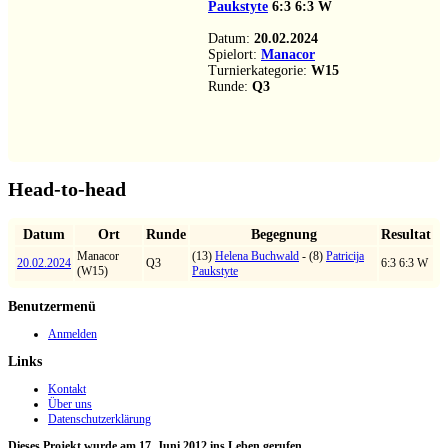
Paukstyte
6:3
6:3
W
Datum:
20.02.2024
Spielort:
Manacor
Turnierkategorie:
W15
Runde:
Q3
Head-to-head
Datum
Ort
Runde
Begegnung
Resultat
Manacor
(13)
Helena Buchwald
- (8)
Patricija
20.02.2024
Q3
6:3 6:3 W
(W15)
Paukstyte
Benutzermenü
Anmelden
Links
Kontakt
Über uns
Datenschutzerklärung
Dieses Projekt wurde am 17. Juni 2012 ins Leben gerufen.