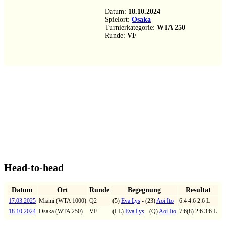
Datum:
18.10.2024
Spielort:
Osaka
Turnierkategorie:
WTA 250
Runde:
VF
Head-to-head
Datum
Ort
Runde
Begegnung
Resultat
17.03.2025
Miami (WTA 1000)
Q2
(5)
Eva Lys
- (23)
Aoi Ito
6:4 4:6 2:6 L
18.10.2024
Osaka (WTA 250)
VF
(LL)
Eva Lys
- (Q)
Aoi Ito
7:6(8) 2:6 3:6 L