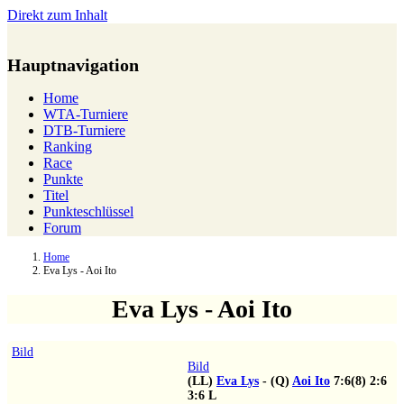
Direkt zum Inhalt
Hauptnavigation
Home
WTA-Turniere
DTB-Turniere
Ranking
Race
Punkte
Titel
Punkteschlüssel
Forum
Home
Eva Lys - Aoi Ito
Eva Lys - Aoi Ito
Bild
Bild
(LL)
Eva Lys
-
(Q)
Aoi Ito
7:6(8)
2:6
3:6
L