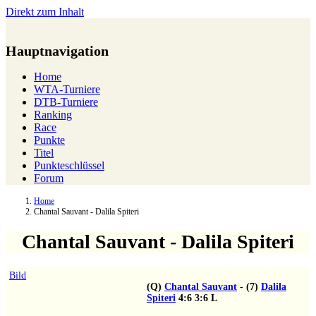
Direkt zum Inhalt
Hauptnavigation
Home
WTA-Turniere
DTB-Turniere
Ranking
Race
Punkte
Titel
Punkteschlüssel
Forum
Home
Chantal Sauvant - Dalila Spiteri
Chantal Sauvant - Dalila Spiteri
Bild
(Q)
Chantal Sauvant
-
(7)
Dalila
Spiteri
4:6
3:6
L