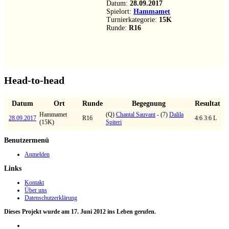
Datum:
28.09.2017
Spielort:
Hammamet
Turnierkategorie:
15K
Runde:
R16
Head-to-head
Datum
Ort
Runde
Begegnung
Resultat
Hammamet
(Q)
Chantal Sauvant
- (7)
Dalila
28.09.2017
R16
4:6 3:6 L
(15K)
Spiteri
Benutzermenü
Anmelden
Links
Kontakt
Über uns
Datenschutzerklärung
Dieses Projekt wurde am 17. Juni 2012 ins Leben gerufen.