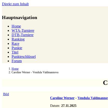
Direkt zum Inhalt
Hauptnavigation
Home
WTA-Turniere
DTB-Turniere
Ranking
Race
Punkte
Titel
Punkteschlüssel
Forum
Home
Caroline Werner - Vendula Valdmannova
C
Bild
Caroline Werner
-
Vendula Valdmanno
Datum:
27.11.2025