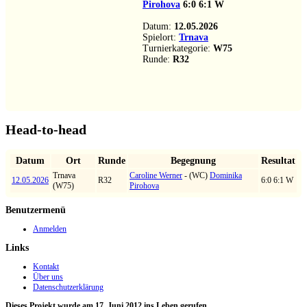
Pirohova
6:0
6:1
W
Datum:
12.05.2026
Spielort:
Trnava
Turnierkategorie:
W75
Runde:
R32
Head-to-head
Datum
Ort
Runde
Begegnung
Resultat
Trnava
Caroline Werner
- (WC)
Dominika
12.05.2026
R32
6:0 6:1 W
(W75)
Pirohova
Benutzermenü
Anmelden
Links
Kontakt
Über uns
Datenschutzerklärung
Dieses Projekt wurde am 17. Juni 2012 ins Leben gerufen.