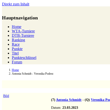
Direkt zum Inhalt
Hauptnavigation
Home
WTA-Turniere
DTB-Turniere
Ranking
Race
Punkte
Titel
Punkteschlüssel
Forum
Home
Antonia Schmidt - Veronika Podrez
Bild
(7)
Antonia Schmidt
-
(Q)
Veronika Podrez
1:6
6:
Datum:
23.03.2023