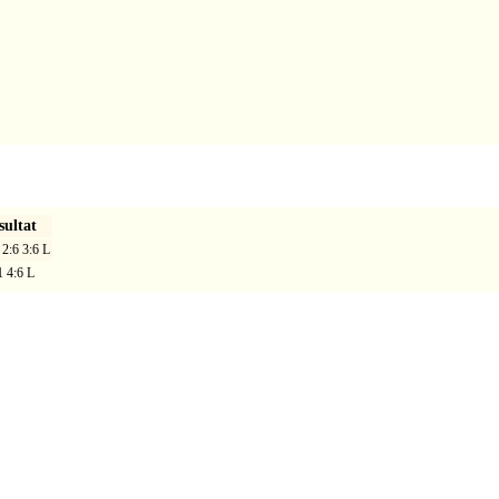
sultat
 2:6 3:6 L
1 4:6 L