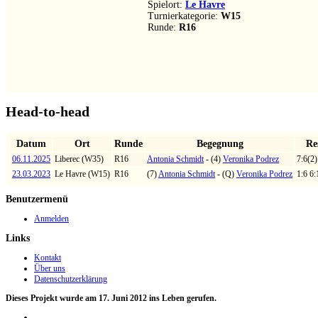
Spielort:
Le Havre
Turnierkategorie:
W15
Runde:
R16
Head-to-head
Datum
Ort
Runde
Begegnung
Re
06.11.2025
Liberec (W35)
R16
Antonia Schmidt
- (4)
Veronika Podrez
7:6(2)
23.03.2023
Le Havre (W15)
R16
(7)
Antonia Schmidt
- (Q)
Veronika Podrez
1:6 6:
Benutzermenü
Anmelden
Links
Kontakt
Über uns
Datenschutzerklärung
Dieses Projekt wurde am 17. Juni 2012 ins Leben gerufen.