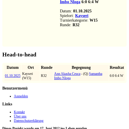
Imbo Nloga
6:0
6:4
W
Datum:
01.10.2025
Spielort:
Kayseri
Turnierkategorie:
W15
Runde:
R32
Head-to-head
Datum
Ort
Runde
Begegnung
Resultat
Kayseri
Ann Akasha Ceuca
- (Q)
Samantha
01.10.2025
R32
6:0 6:4 W
(W15)
Imbo Nloga
Benutzermenü
Anmelden
Links
Kontakt
Über uns
Datenschutzerklärung
Dieses Projekt wurde am 17. Juni 2012 ins Leben gerufen.