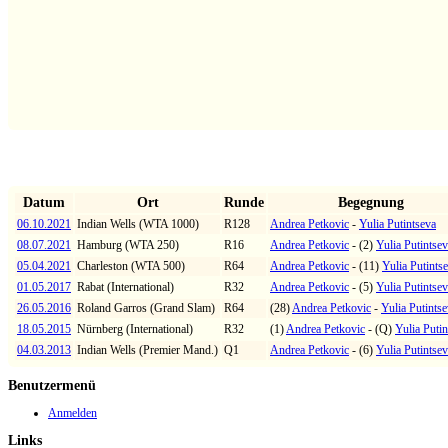
Datum:
01.05.2017
Spielort:
Rabat
Turnierkategorie:
Internationa
Runde:
R32
Head-to-head
Datum
Ort
Runde
Begegnung
06.10.2021
Indian Wells (WTA 1000)
R128
Andrea Petkovic
-
Yulia Putintseva
08.07.2021
Hamburg (WTA 250)
R16
Andrea Petkovic
- (2)
Yulia Putintse
05.04.2021
Charleston (WTA 500)
R64
Andrea Petkovic
- (11)
Yulia Putints
01.05.2017
Rabat (International)
R32
Andrea Petkovic
- (5)
Yulia Putintse
26.05.2016
Roland Garros (Grand Slam)
R64
(28)
Andrea Petkovic
-
Yulia Putints
18.05.2015
Nürnberg (International)
R32
(1)
Andrea Petkovic
- (Q)
Yulia Putin
04.03.2013
Indian Wells (Premier Mand.)
Q1
Andrea Petkovic
- (6)
Yulia Putintse
Benutzermenü
Anmelden
Links