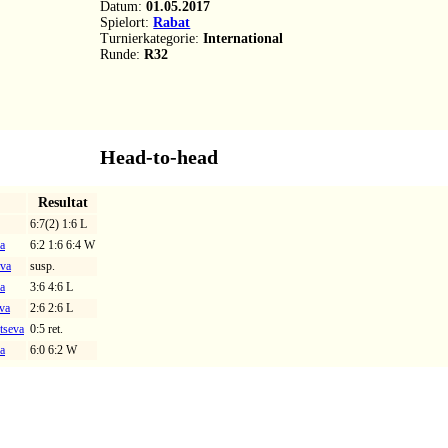
l
Resultat
6:7(2) 1:6 L
va
6:2 1:6 6:4 W
eva
susp.
va
3:6 4:6 L
eva
2:6 2:6 L
tseva
0:5 ret.
va
6:0 6:2 W