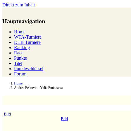
Direkt zum Inhalt
Hauptnavigation
Home
WTA-Turniere
DTB-Turniere
Ranking
Race
Punkte
Titel
Punkteschlüssel
Forum
Home
Andrea Petkovic - Yulia Putintseva
Bild
Bild
Andrea Petkovic
-
(5)
Yulia P