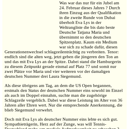
Was war das nur für ein Jubel am
24. Februar dieses Jahres ? Durch
ihren Einzug aus der Qualifikation
in die zweite Runde von Dubai
überholt Eva Lys in der
Weltrangliste die bis dato beste
Deutsche Tatjana Maria und
übernimmt so den deutschen
Spitzenplatz. Kaum ein Medium
war sich zu schade dafür, diesen
Generationenwechsel schlagzeilenträchtig zu verbreiten. Tenor:
endlich sind die alten weg, jetzt geben die jüngeren den Ton an
und das mit Eva Lys an der Spitze. Dabei stand die Hamburgerin
zu diesem Zeitpunkt gerade einmal auf Platz 77 und somit nur
zwei Plätze vor Maria und vier weiteren vor der damaligen
deutschen Nummer drei Laura Siegemund.
Als diese übrigens am Tag, an dem die US Open begannen,
erstmals den Status der deutschen Nummer eins sowohl im Einzel
als auch im Doppel einnahm, suchte man die zugehörige
Schlagzeile vergeblich. Dabei war diese Leistung im Alter von 36
Jahren aller Ehren wert. Nur die entsprechende Anerkennung, die
blieb Siegemund verwehrt.
Doch mit Eva Lys als deutscher Nummer eins lebte es sich gut.
Sympathieträgerin, Herz auf der Zunge, was will Tennis-
Deutschland mehr, um mediale Aufmerksamkeit zu erhaschen ?