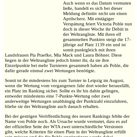
Auch wenn es das Datum vermuten
ließe, handelt es sich bei dieser
Meldung definitiv nicht um einen
Aprilscherz. Mit eintägiger
Verspätung feiert Victoria Pohle nun
doch in dieser Woche ihr Debüt in
der Weltrangliste. Mit ihren elf
gesammelten Punkten steigt die 17-
jährige auf Platz 1139 ein und ist
somit punktgleich mit ihren
Landsfrauen Pia Praefke, Mia Mack und Laura Böhner. Diese
liegen in der Weltrangliste jedoch hinter ihr, da sie ihre
Einzelpunkte bei mehr Turnieren gesammelt haben als Pohle, die
dafür gerade einmal zwei Wertungen benötigte.
Somit ist ihr mindestens bis zum Turnier in Leipzig im August,
wenn die Wertung vom vergangenen Jahr dort wieder herausfällt,
ein Platz im Ranking sicher. Sollte es ihr bis dahin gelingen,
entweder mindestens eine 7-Punkte-Wertung oder zwei
anderweitige Wertungen unabhängig der Punktzahl einzufahren,
bliebe sie der Weltrangliste auch danach erhalten.
Bei der gestrigen Veröffentlichung des neuen Rankings fehlte der
Name von Pohle noch. Als Ursache wurde vermutet, dass es auf
der offiziellen Seite der WTA zwei unterschiedliche Versionen
gibt, welche Kriterien für einen Platz in der Weltrangliste erfüllt
sein müssen und die für Pohle ungünstigere wurde dabei