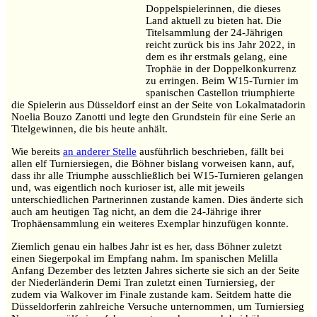
Doppelspielerinnen, die dieses
Land aktuell zu bieten hat. Die
Titelsammlung der 24-Jährigen
reicht zurück bis ins Jahr 2022, in
dem es ihr erstmals gelang, eine
Trophäe in der Doppelkonkurrenz
zu erringen. Beim W15-Turnier im
spanischen Castellon triumphierte
die Spielerin aus Düsseldorf einst an der Seite von Lokalmatadorin
Noelia Bouzo Zanotti und legte den Grundstein für eine Serie an
Titelgewinnen, die bis heute anhält.
Wie bereits
an anderer Stelle
ausführlich beschrieben, fällt bei
allen elf Turniersiegen, die Böhner bislang vorweisen kann, auf,
dass ihr alle Triumphe ausschließlich bei W15-Turnieren gelangen
und, was eigentlich noch kurioser ist, alle mit jeweils
unterschiedlichen Partnerinnen zustande kamen. Dies änderte sich
auch am heutigen Tag nicht, an dem die 24-Jährige ihrer
Trophäensammlung ein weiteres Exemplar hinzufügen konnte.
Ziemlich genau ein halbes Jahr ist es her, dass Böhner zuletzt
einen Siegerpokal im Empfang nahm. Im spanischen Melilla
Anfang Dezember des letzten Jahres sicherte sie sich an der Seite
der Niederländerin Demi Tran zuletzt einen Turniersieg, der
zudem via Walkover im Finale zustande kam. Seitdem hatte die
Düsseldorferin zahlreiche Versuche unternommen, um Turniersieg